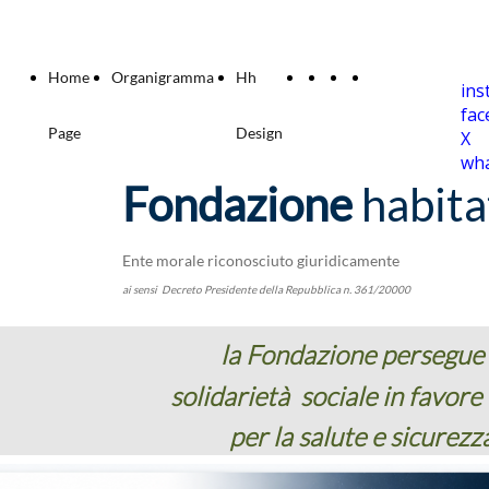
Home
Organigramma
Hh
ins
fa
Page
Design
X
wh
Fondazione
habit
Ente morale riconosciuto giuridicamente
ai sensi Decreto Presidente della Repubblica n. 361/20000
la Fondazione persegue 
solidarietà sociale in favor
per la salute e sicurezz